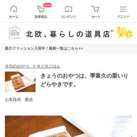
New
ホーム
新着商品
コンテンツ
カート
メニュー
夏のファッション入荷中！最新一覧はこちら>>
今日のおやつ、ときどきごはん
きょうのおやつは、季富久の栗いり
どらやきです。
お客様係 桑原