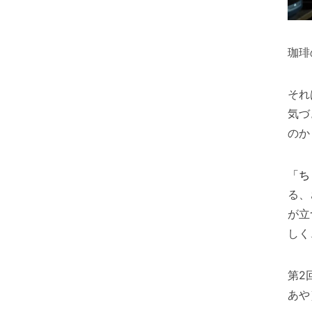
珈琲
それ
気づ
のか
「ち
る、
が立
しく
第2
あや