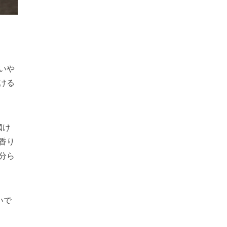
いや
ける
傾け
香り
分ら
いで