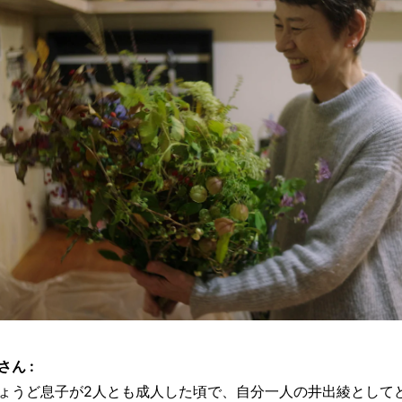
さん :
ょうど息子が2人とも成人した頃で、自分一人の井出綾として