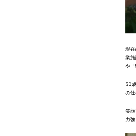
現在
業施
や「
50
の仕
笑顔
力強