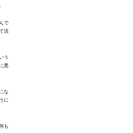
。
んで
て活
いう
に悪
にな
うに
何も