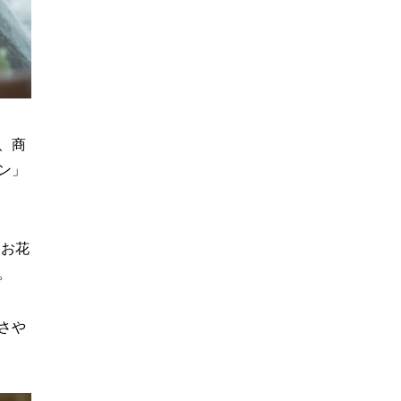
、商
ン」
。
たお花
。
さや