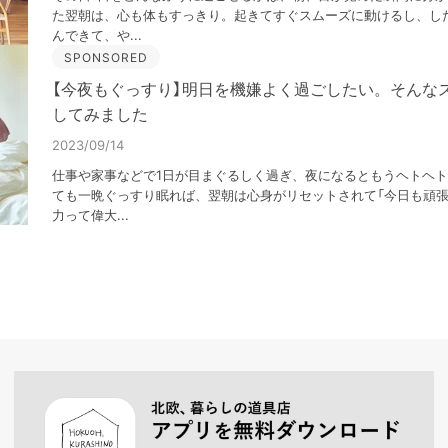
た翌朝は、心も体もすっきり。起きてすぐスムーズに動けるし、し
んできて、や...
SPONSORED
【今夜もぐっすり】明日を機嫌よく過ごしたい。そんな
してみました
2023/09/14
仕事や家事などで1日が目まぐるしく過ぎ、夜になるともうヘトヘ
ても一晩ぐっすり眠れば、翌朝は心身がリセットされて「今日も頑張
力って偉大...