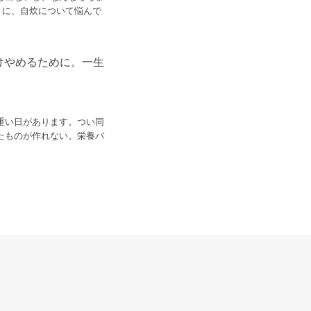
うに、自炊について悩んで
けやめるために。一生
重い日があります。つい同
たものが作れない。栄養バ