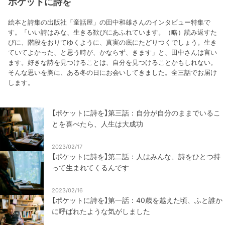
ポケットに詩を
絵本と詩集の出版社「童話屋」の田中和雄さんのインタビュー特集で
す。「いい詩はみな、生きる歓びにあふれています。（略）読み返すた
びに、階段をおりてゆくように、真実の底にたどりつくでしょう。生き
ていてよかった、と思う時が、かならず、きます」と、田中さんは言い
ます。好きな詩を見つけることは、自分を見つけることかもしれない。
そんな思いを胸に、ある冬の日にお会いしてきました。全三話でお届け
します。
【ポケットに詩を】第三話：自分が自分のままでいるこ
とを喜べたら、人生は大成功
2023/02/17
【ポケットに詩を】第二話：人はみんな、詩をひとつ持
って生まれてくるんです
2023/02/16
【ポケットに詩を】第一話：40歳を越えた頃、ふと誰か
に呼ばれたような気がしました