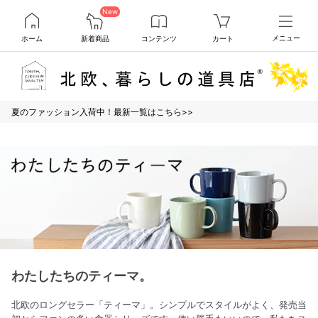
New
ホーム
新着商品
コンテンツ
カート
メニュー
夏のファッション入荷中！最新一覧はこちら>>
わたしたちのティーマ。
北欧のロングセラー「ティーマ」。シンプルでスタイルがよく、発売当