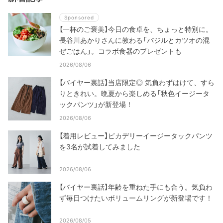
Sponsored
【一杯のご褒美】今日の食卓を、ちょっと特別に。
長谷川あかりさんに教わる「バジルとカツオの混
ぜごはん」。コラボ食器のプレゼントも
2026/08/06
【バイヤー裏話】当店限定◎ 気負わずはけて、すら
りときれい。晩夏から楽しめる「秋色イージータ
ックパンツ」が新登場！
2026/08/06
【着用レビュー】ピカデリーイージータックパンツ
を3名が試着してみました
2026/08/06
【バイヤー裏話】年齢を重ねた手にも合う。気負わ
ず毎日つけたいボリュームリングが新登場です！
2026/08/05