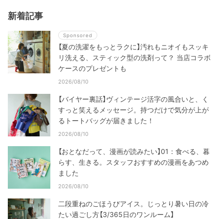
新着記事
Sponsored
【夏の洗濯をもっとラクに】汚れもニオイもスッキ
リ洗える、スティック型の洗剤って？ 当店コラボ
ケースのプレゼントも
2026/08/10
【バイヤー裏話】ヴィンテージ活字の風合いと、く
すっと笑えるメッセージ。持つだけで気分が上が
るトートバッグが届きました！
2026/08/10
【おとなだって、漫画が読みたい】01：食べる、暮
らす、生きる。スタッフおすすめの漫画をあつめ
ました
2026/08/10
二段重ねのごほうびアイス。じっとり暑い日の冷
たい過ごし方【3/365日のワンルーム】