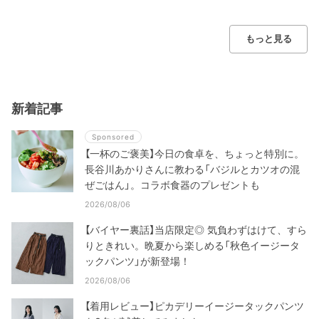
もっと見る
新着記事
Sponsored
【一杯のご褒美】今日の食卓を、ちょっと特別に。
長谷川あかりさんに教わる「バジルとカツオの混
ぜごはん」。コラボ食器のプレゼントも
2026/08/06
【バイヤー裏話】当店限定◎ 気負わずはけて、すら
りときれい。晩夏から楽しめる「秋色イージータ
ックパンツ」が新登場！
2026/08/06
【着用レビュー】ピカデリーイージータックパンツ