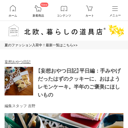
New
ホーム
新着商品
コンテンツ
カート
メニュー
夏のファッション入荷中！最新一覧はこちら>>
妄想おやつ日記
【妄想おやつ日記】平日編：手みやげ
だったはずのクッキーに、おはよう
レモンケーキ。半年のご褒美にほし
いもの
編集スタッフ 吉野