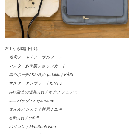
左上から時計回りに
焙煎ノート / ノーブルノート
マスターお手製ショップカード
馬のポーチ/ Käsityö putiikki / KÄSI
マスタータンブラー / KINTO
柿渋染めの道具入れ / キクチジュンコ
エコバッグ / koyamame
タオルハンカチ / 松尾ミユキ
名刺入れ / safuji
パソコン / MacBook Neo