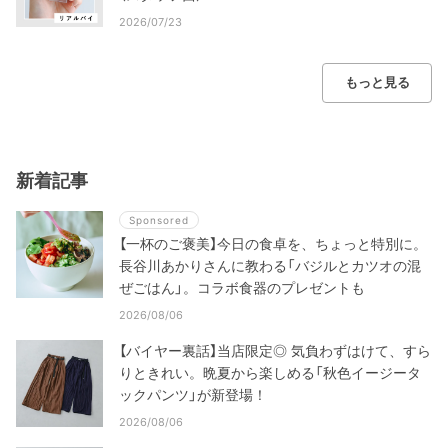
2026/07/23
もっと見る
新着記事
Sponsored
【一杯のご褒美】今日の食卓を、ちょっと特別に。
長谷川あかりさんに教わる「バジルとカツオの混
ぜごはん」。コラボ食器のプレゼントも
2026/08/06
【バイヤー裏話】当店限定◎ 気負わずはけて、すら
りときれい。晩夏から楽しめる「秋色イージータ
ックパンツ」が新登場！
2026/08/06