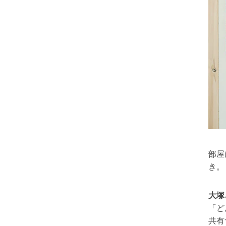
部屋
き。
大塚
「ど
共有