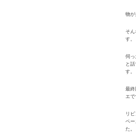
物が
そん
す。
伺っ
と話
す。
最終
エで
リビ
ペー
た。