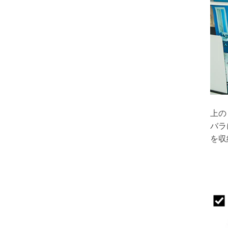
上の
バラ
を収