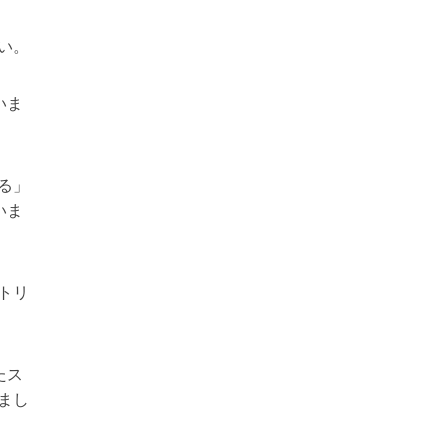
い。
いま
る」
いま
トリ
たス
まし