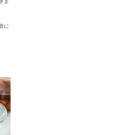
きま
音に