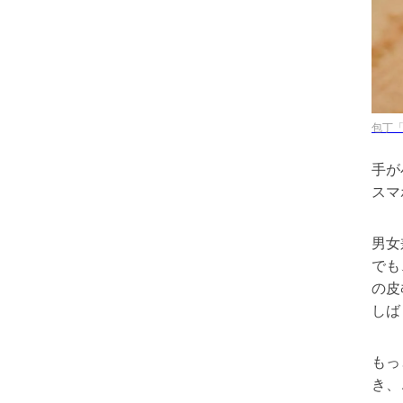
包丁「
手が
スマ
男女
でも
の皮
しば
もっ
き、