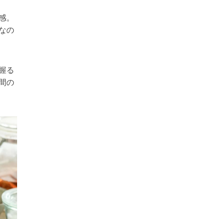
感。
なの
握る
間の