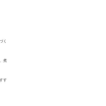
づく
、煮
すす