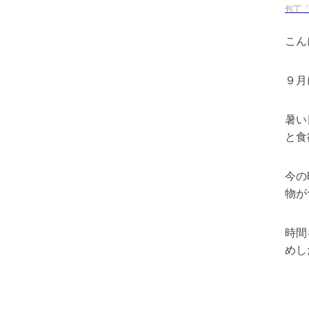
包丁「
こん
９月
暑い
と食
今の
物が
時間
めし