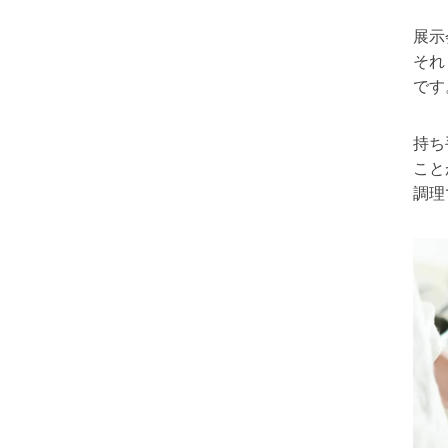
展示
それ
です
持ち
こと
調理