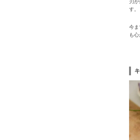
刃が
す。
今ま
も心
キ