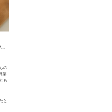
た。
もの
野菜
とも
たと