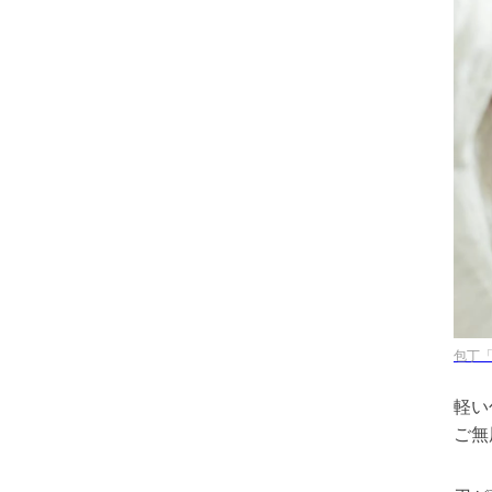
包丁「
軽い
ご無