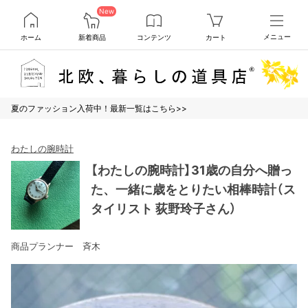
New
ホーム
新着商品
コンテンツ
カート
メニュー
夏のファッション入荷中！最新一覧はこちら>>
わたしの腕時計
【わたしの腕時計】31歳の自分へ贈っ
た、一緒に歳をとりたい相棒時計（ス
タイリスト 荻野玲子さん）
商品プランナー 斉木