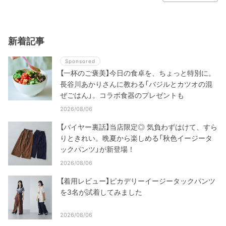
新着記事
Sponsored
【一杯のご褒美】今日の食卓を、ちょっと特別に。
長谷川あかりさんに教わる「バジルとカツオの混
ぜごはん」。コラボ食器のプレゼントも
2026/08/06
【バイヤー裏話】当店限定◎ 気負わずはけて、すら
りときれい。晩夏から楽しめる「秋色イージータ
ックパンツ」が新登場！
2026/08/06
【着用レビュー】ピカデリーイージータックパンツ
を3名が試着してみました
2026/08/06