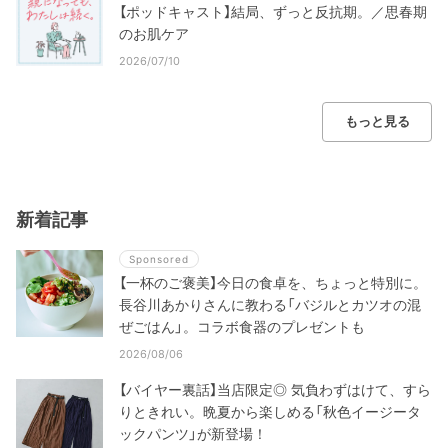
【ポッドキャスト】結局、ずっと反抗期。／思春期
のお肌ケア
2026/07/10
もっと見る
新着記事
Sponsored
【一杯のご褒美】今日の食卓を、ちょっと特別に。
長谷川あかりさんに教わる「バジルとカツオの混
ぜごはん」。コラボ食器のプレゼントも
2026/08/06
【バイヤー裏話】当店限定◎ 気負わずはけて、すら
りときれい。晩夏から楽しめる「秋色イージータ
ックパンツ」が新登場！