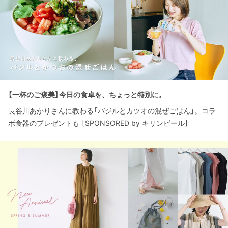
【一杯のご褒美】今日の食卓を、ちょっと特別に。
長谷川あかりさんに教わる「バジルとカツオの混ぜごはん」。コラ
ボ食器のプレゼントも ［SPONSORED by キリンビール］