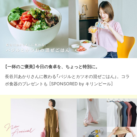
【一杯のご褒美】今日の食卓を、ちょっと特別に。
長谷川あかりさんに教わる「バジルとカツオの混ぜごはん」。コラ
ボ食器のプレゼントも ［SPONSORED by キリンビール］