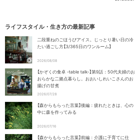
ライフスタイル・生き方の最新記事
二段重ねのごほうびアイス。じっとり暑い日の冷
たい過ごし方【3/365日のワンルーム】
2026/08/08
【かぞくの食卓 -table talk-】第9話：50代夫婦のお
おらかな二拠点暮らし。おおいしれいこさんのお
揚げの甘煮
2026/07/28
【森からもらった言葉】後編：疲れたときは、心の
中に森を作ってみる
2026/07/16
【森からもらった言葉】前編：介護に子育てに仕