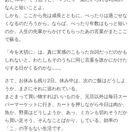
なんと短いことよ。
しかも、ここから先は成長とともに、べったりは過ごせな
くなるのだろうから。ならば、べったり年数はもっと短い
のか。人生の先輩からかけてもらったあの言葉がまたここ
で蘇る。
「今を大切に」は、真に実感のこもった台詞だっだのかも
しれないと。わたしもそのうちに同じ言葉を誰かにかけた
りする日がくるのかな……。
さて、お休みも残り2日。休み中は、次のご飯はどうしよ
うか、まさにそれに追われている。
まとまって買い物すればいいものを、元旦以外は毎日スー
パーマーケットに行き、カートを押しながら今日は肉か、
魚か、野菜はどうしようか、あっ、ミカンも切れそうだか
ら買い足そう。そんなことばかり、している。効率の
「こ」の字もない生活です。