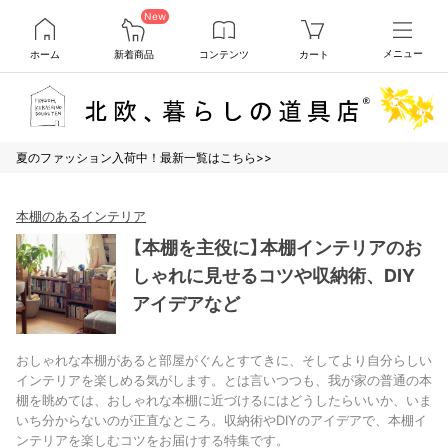
New
ホーム
新着商品
コンテンツ
カート
メニュー
夏のファッション入荷中！最新一覧はこちら>>
本棚のあるインテリア
【本棚を主役に】本棚インテリアのお
しゃれに見せるコツや収納術、DIY
アイデアなど
おしゃれな本棚があると部屋がぐんとすてきに、そしてより自分らしい
インテリアを楽しめる気がします。とは言いつつも、我が家の普通の本
棚を眺めては、おしゃれな本棚に近づけるにはどうしたらいいか、いま
いち分からないのが正直なところ。収納術やDIYのアイデアで、本棚イ
ンテリアを楽しむコツをお届けする特集です。