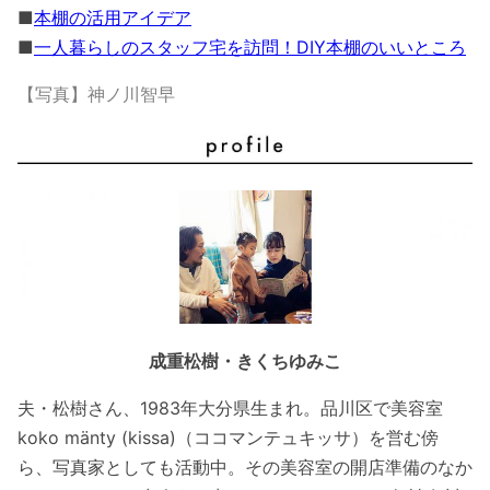
■
本棚の活用アイデア
■
一人暮らしのスタッフ宅を訪問！DIY本棚のいいところ
【写真】神ノ川智早
成重松樹・きくちゆみこ
夫・松樹さん、1983年大分県生まれ。品川区で美容室
koko mänty (kissa)（ココマンテュキッサ）を営む傍
ら、写真家としても活動中。その美容室の開店準備のなか