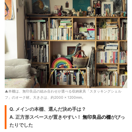
▲本棚は、無印良品の組み合わせが選べる収納家具「スタッキングシェル
フ」のオーク材。大きさは、約2000 × 1200mm。
Q. メインの本棚、選んだ決め手は？
A. 正方形スペースが置きやすい！
無印良品の棚
がぴっ
たりでした