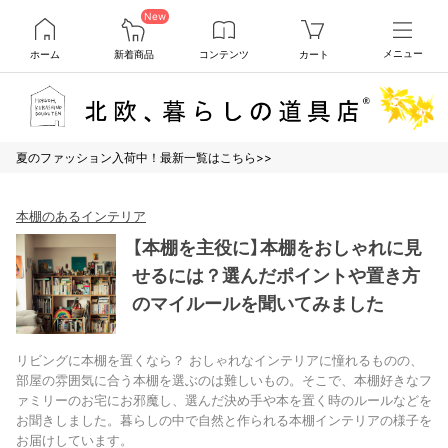
New
ホーム
新着商品
コンテンツ
カート
メニュー
夏のファッション入荷中！最新一覧はこちら>>
本棚のあるインテリア
【本棚を主役に】本棚をおしゃれに見
せるには？選んだポイントや置き方
のマイルールを聞いてみました
リビングに本棚を置くなら？ おしゃれなインテリアに憧れるものの、
部屋の雰囲気に合う本棚を選ぶのは難しいもの。そこで、本棚好きなフ
ァミリーのお宅にお邪魔し、選んだ決め手や本を置く時のルールなどを
お聞きしました。暮らしの中で自然と作られる本棚インテリアの様子を
お届けしています。