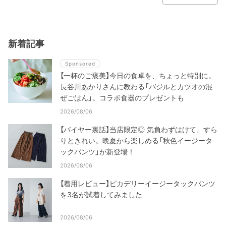
新着記事
Sponsored
【一杯のご褒美】今日の食卓を、ちょっと特別に。
長谷川あかりさんに教わる「バジルとカツオの混
ぜごはん」。コラボ食器のプレゼントも
2026/08/06
【バイヤー裏話】当店限定◎ 気負わずはけて、すら
りときれい。晩夏から楽しめる「秋色イージータ
ックパンツ」が新登場！
2026/08/06
【着用レビュー】ピカデリーイージータックパンツ
を3名が試着してみました
2026/08/06