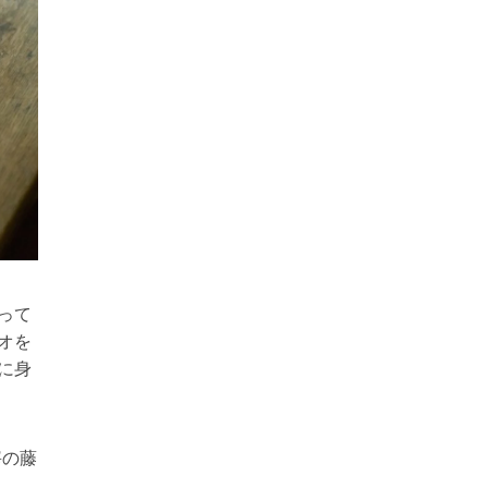
って
オを
に身
宰の藤