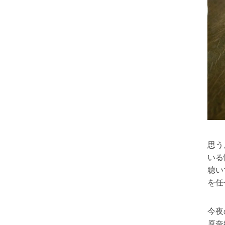
思う
いる
聴い
を任
今夜
原奈