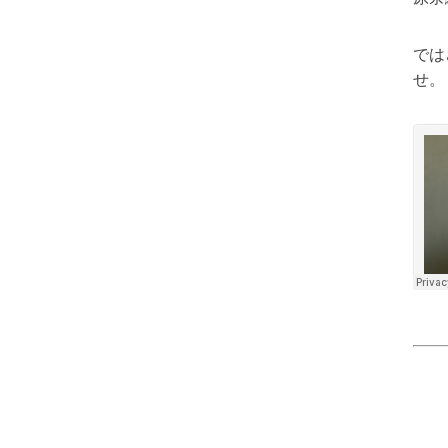
では
せ。