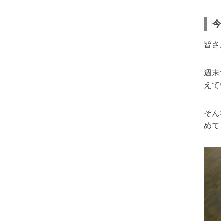
今
皆さ
週末
えて
そん
めて