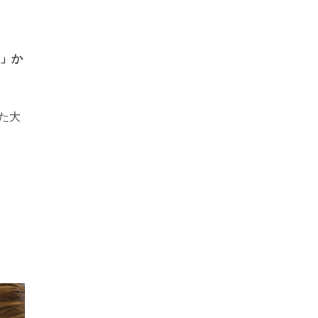
）」か
た大