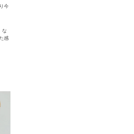
り今
、な
た感