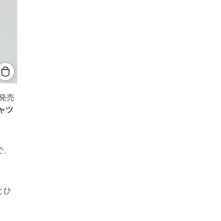
発売
ャツ
で、
とひ