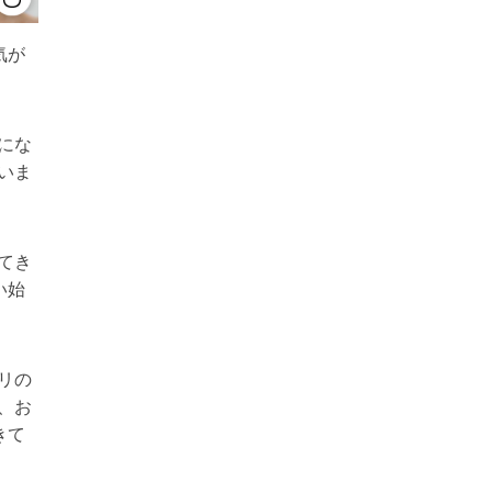
気が
にな
いま
てき
い始
リの
、お
きて