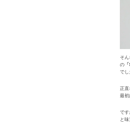
そん
の
「
でし
正直
最初
です
と味