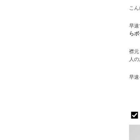
こん
早速
らボ
襟元
人の
早速