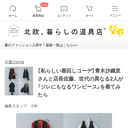
New
ホーム
新着商品
コンテンツ
カート
メニュー
夏のファッション入荷中！最新一覧はこちら>>
今週のstyle
【私らしい着回しコーデ】青木沙織里
さんと店長佐藤、世代の異なる2人が
「ジレにもなるワンピース」を着てみ
たら
編集スタッフ 小針