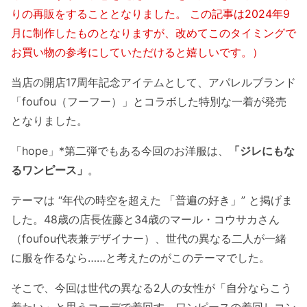
りの再販をすることとなりました。 この記事は2024年9
月に制作したものとなりますが、改めてこのタイミングで
お買い物の参考にしていただけると嬉しいです。）
当店の開店17周年記念アイテムとして、アパレルブランド
「foufou（フーフー）」とコラボした特別な一着が発売
となりました。
「hope」*第二弾でもある今回のお洋服は、
「ジレにもな
るワンピース」
。
テーマは “年代の時空を超えた 「普遍の好き」” と掲げま
した。48歳の店長佐藤と34歳のマール・コウサカさん
（foufou代表兼デザイナー）、世代の異なる二人が一緒
に服を作るなら……と考えたのがこのテーマでした。
そこで、今回は世代の異なる2人の女性が「自分ならこう
着たい」と思うコーデで着回す、ワンピースの着回しコン