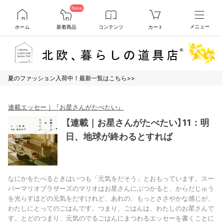
New
ホーム
新着商品
コンテンツ
カート
メニュー
夏のファッション入荷中！最新一覧はこちら>>
連載エッセー｜『お星さんがたべたい』
【連載｜お星さんがたべたい】11：明
日、地球が終わるとすれば
なにかをたべるときはいつも「元気をだそう」とおもっています。スー
パーマリオブラザーズのマリオはお星さんにぶつかると、からだじゅう
を光らすほどの元気をだすけれど、あれの、もっとささやかな感じが、
わたしにとってのごはんです。つまり、ごはんは、わたしのお星さんで
す。とどのつまり、元気のでるごはんにまつわるエッセーを書くことに