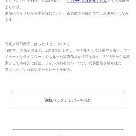
でください』を刊行。2023年9月、『
これが生活なのかしらん
』を大和書房
より出版。
湯船につかりながら本を読むことと、夜の散歩が好きです。お酒をたしなみ
ます。
写真／服部恭平（はっとり きょうへい）
1991年、大阪府生まれ。2013年に上京し、モデルとして活躍する
傍ら、プラ
イベートなライフワークでもあった写真作品が注目を集め、2018年から写真
家として本格的に始動。フィルム特有のパーソナルな雰囲気を持ち味に
ファッション写真やポートレートを撮る。
連載バックナンバーを読む