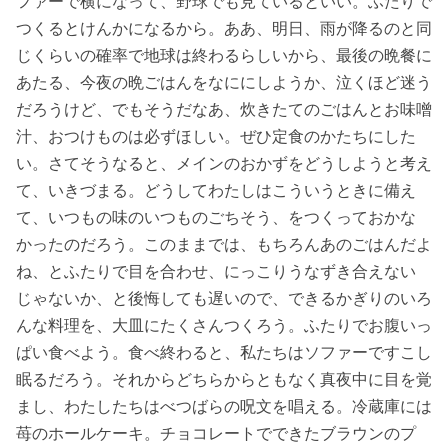
ファーで横になって、野球でも見ているといい。ふたりで
つくるとけんかになるから。ああ、明日、雨が降るのと同
じくらいの確率で地球は終わるらしいから、最後の晩餐に
あたる、今夜の晩ごはんをなににしようか、泣くほど迷う
だろうけど、でもそうだなあ、炊きたてのごはんとお味噌
汁、おつけものは必ずほしい。ぜひ定食のかたちにした
い。さてそうなると、メインのおかずをどうしようと考え
て、いきづまる。どうしてわたしはこういうときに備え
て、いつもの味のいつものごちそう、をつくっておかな
かったのだろう。このままでは、もちろんあのごはんだよ
ね、とふたりで目を合わせ、にっこりうなずき合えない
じゃないか、と後悔しても遅いので、できるかぎりのいろ
んな料理を、大皿にたくさんつくろう。ふたりでお腹いっ
ぱい食べよう。食べ終わると、私たちはソファーですこし
眠るだろう。それからどちらからともなく真夜中に目を覚
まし、わたしたちはべつばらの呪文を唱える。冷蔵庫には
苺のホールケーキ。チョコレートでできたブラウンのプ