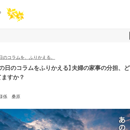
日のコラムを、ふりかえる。
あの日のコラムをふりかえる】夫婦の家事の分担、ど
てますか？
様係 桑原