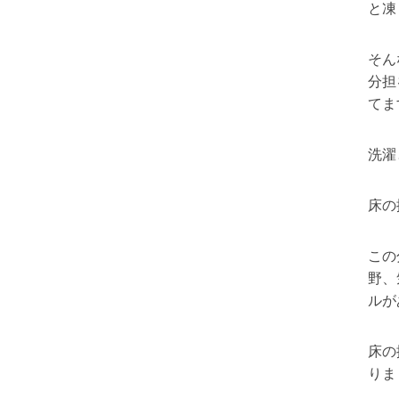
と凍
そん
分担
てま
洗濯
床の
この
野、
ルが
床の
りま