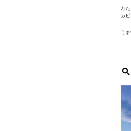
わた
カピ
うま