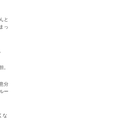
んと
まっ
。
担。
意分
ルー
くな