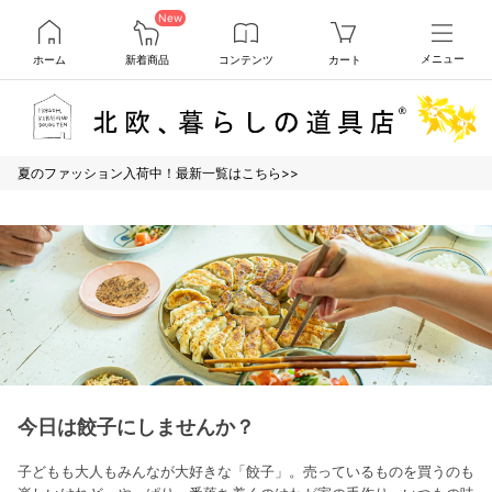
New
ホーム
新着商品
コンテンツ
カート
メニュー
夏のファッション入荷中！最新一覧はこちら>>
今日は餃子にしませんか？
子どもも大人もみんなが大好きな「餃子」。売っているものを買うのも