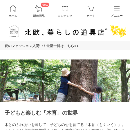
New
ホーム
新着商品
コンテンツ
カート
メニュー
夏のファッション入荷中！最新一覧はこちら>>
子どもと楽しむ「木育」の世界
木とのふれあいを通して、子どもの心を育てる「木育（もくいく）」。