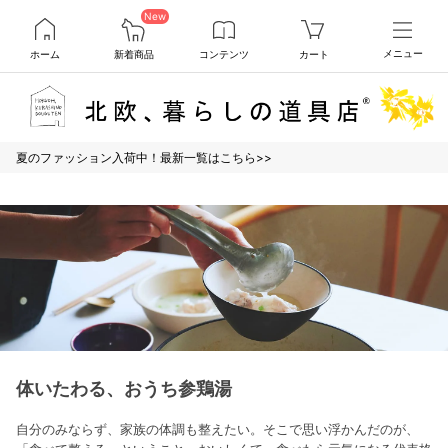
New
ホーム
新着商品
コンテンツ
カート
メニュー
夏のファッション入荷中！最新一覧はこちら>>
体いたわる、おうち参鶏湯
自分のみならず、家族の体調も整えたい。そこで思い浮かんだのが、