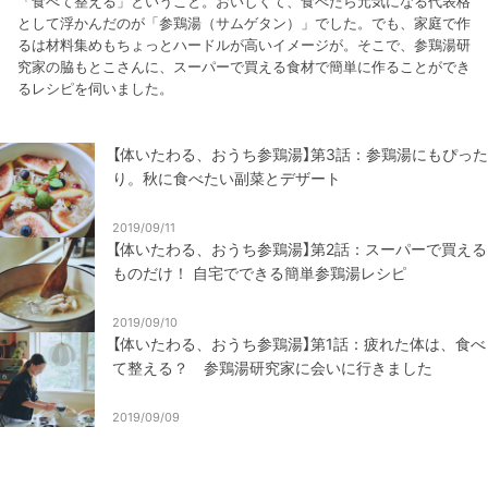
「食べて整える」ということ。おいしくて、食べたら元気になる代表格
として浮かんだのが「参鶏湯（サムゲタン）」でした。でも、家庭で作
るは材料集めもちょっとハードルが高いイメージが。そこで、参鶏湯研
究家の脇もとこさんに、スーパーで買える食材で簡単に作ることができ
るレシピを伺いました。
【体いたわる、おうち参鶏湯】第3話：参鶏湯にもぴった
り。秋に食べたい副菜とデザート
2019/09/11
【体いたわる、おうち参鶏湯】第2話：スーパーで買える
ものだけ！ 自宅でできる簡単参鶏湯レシピ
2019/09/10
【体いたわる、おうち参鶏湯】第1話：疲れた体は、食べ
て整える？ 参鶏湯研究家に会いに行きました
2019/09/09