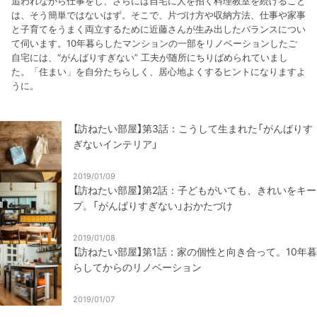
追われながら仕事をし、さらには自宅に人を招く料理教室を続けること
は、そう簡単ではないはず。そこで、片づけ方や収納方法、仕事や家事
と子育てをうまく両立するために近藤さんが生み出したバランスについ
て伺います。10年暮らしたマンションの一部をリノベーションしたご
自宅には、“がんばりすぎない” 工夫が随所にちりばめられていまし
た。「住まい」を自分たちらしく、居心地よくするヒントになりますよ
うに。
【訪ねたい部屋】第3話：こうして生まれた「がんばりす
ぎないインテリア」
2019/01/09
【訪ねたい部屋】第2話：子どもがいても、きれいをキー
プ。「がんばりすぎない」おかたづけ
2019/01/08
【訪ねたい部屋】第1話：家の個性と向き合って。10年暮
らしてからのリノベーション
2019/01/07