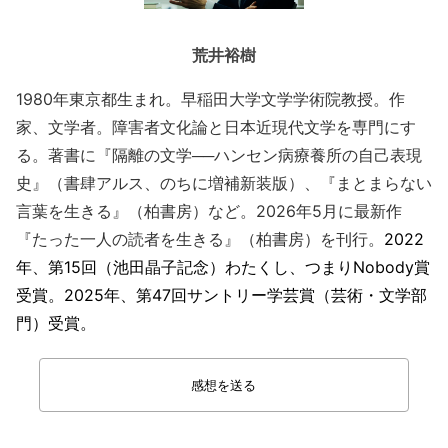
荒井裕樹
1980年東京都生まれ。早稲田大学文学学術院教授。作
家、文学者。障害者文化論と日本近現代文学を専門にす
る。著書に『隔離の文学──ハンセン病療養所の自己表現
史』（書肆アルス、のちに増補新装版）、『まとまらない
言葉を生きる』（柏書房）など。2026年5月に最新作
『たった一人の読者を生きる』（柏書房）を刊行。
2022
年、第15回（池田晶子記念）わたくし、つまりNobody賞
受賞。2025年、第47回サントリー学芸賞（芸術・文学部
門）受賞。
感想を送る