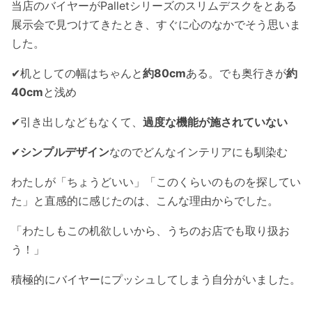
当店のバイヤーがPalletシリーズのスリムデスクをとある
展示会で見つけてきたとき、すぐに心のなかでそう思いま
した。
✔︎机としての幅はちゃんと
約80cm
ある。でも奥行きが
約
40cm
と浅め
✔︎引き出しなどもなくて、
過度な機能が施されていない
✔︎
シンプルデザイン
なのでどんなインテリアにも馴染む
わたしが「ちょうどいい」「このくらいのものを探してい
た」と直感的に感じたのは、こんな理由からでした。
「わたしもこの机欲しいから、うちのお店でも取り扱お
う！」
積極的にバイヤーにプッシュしてしまう自分がいました。