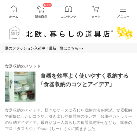
New
ホーム
新着商品
コンテンツ
カート
メニュー
夏のファッション入荷中！最新一覧はこちら>>
食器収納のメソッド
食器を効率よく使いやすく収納する
「食器収納のコツとアイデア」
食器収納のアイデア、様々なケースに応じた収納方法を解説。食器収納
で前提にしたいコツや、引き出しや食器棚の使い方、お皿やカトラリー
の収納アイディア。最終話は一人暮らしの食器収納実例なども、家事の
プロ「タスカジ」のsea（しー）さんに聞きました。