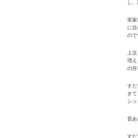
し、
実家
に目
ので
上京
増え
の存
すだ
きて
シッ
昔あ
すだ