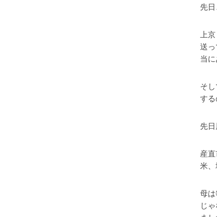
先日
上京
送っ
当に
そし
する
先日
産直
米、
母は
じゃ