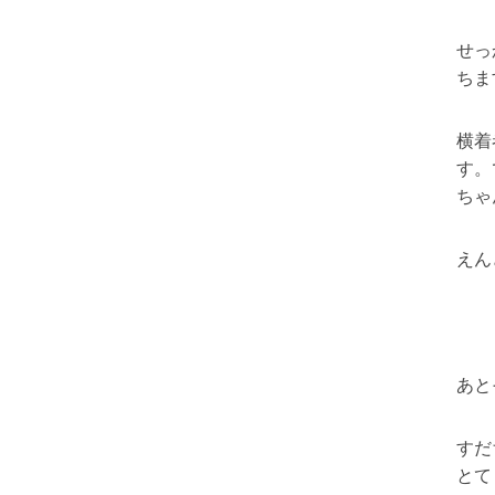
せっ
ちま
横着
す。
ちゃ
えん
あと
すだ
とて