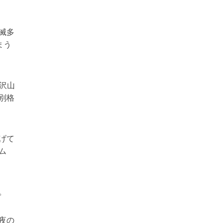
滅多
まう
沢山
別格
げて
ム
。
夜の