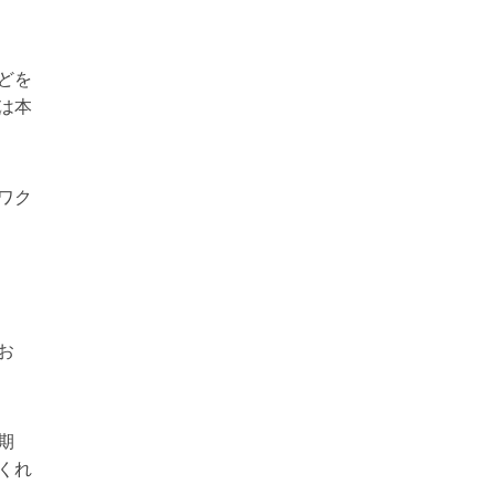
どを
は本
ワク
お
期
くれ