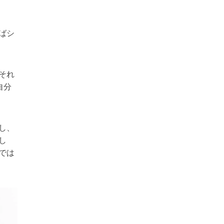
ばシ
それ
自分
し、
し
では