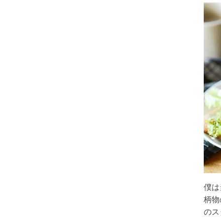
僕は
柄物
のス