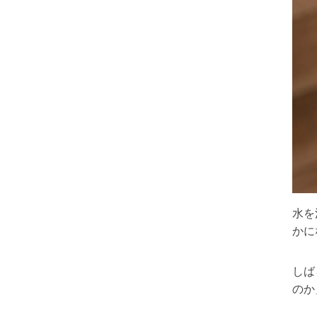
水を
かに
しば
のか