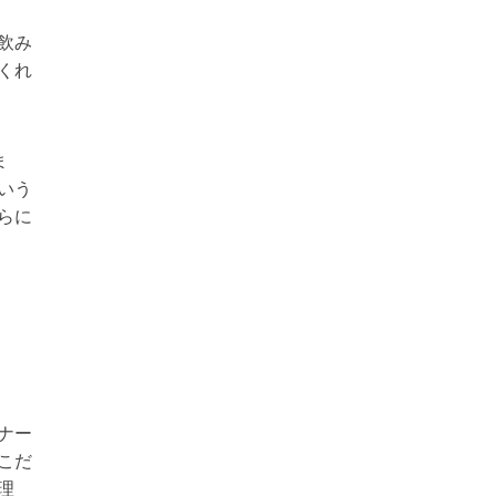
飲み
くれ
ま
いう
らに
ナー
こだ
理