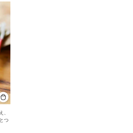
え、
とつ