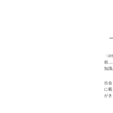
〈i
前…
知識
出会
に載
がき