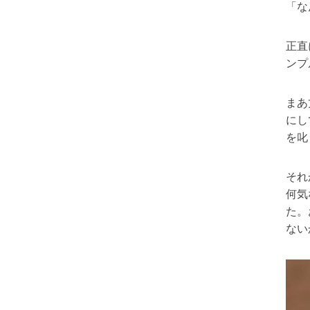
「な
正直
ンプ
まあ
にし
を叱
それ
何気
た。
ない