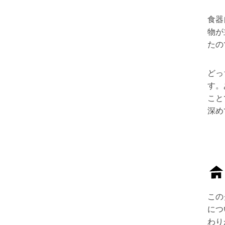
食器
物が
たの
どっ
す。
こと
深め
この
につ
わり