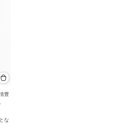
情豊
。
とな