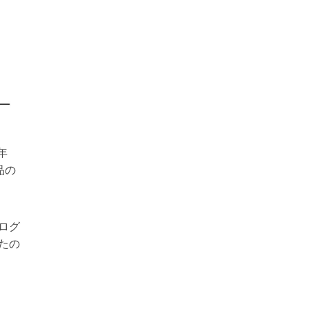
年
品の
ログ
たの