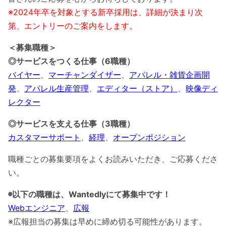
※2024年卒を対象とする新卒採用は、詳細が決まり次
第、エントリーのご案内をします。
＜募集職種＞
◎サービスをつくる仕事（6職種）
バイヤー
、
マーチャンダイザー
、
アパレル・雑貨企画開
発
、
アパレル生産管理
、
エディター（ストア）
、
映像ディ
レクター
◎サービスを支える仕事（3職種）
カスタマーサポート
、
経理
、
オープンポジション
職種ごとの募集要項をよくお読みいただき、ご応募くださ
い。
◉以下の職種は、Wantedlyにて募集中です！
Webエンジニア
、
広報
※広報担当の募集は早めに締め切る可能性があります。