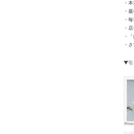
・本
・最
・毎
・店
・「
・さ
▼引
チャポ