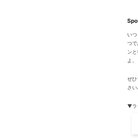
Sp
いつ
つで
ンと
よ。
ぜひ
さい
▼ラ