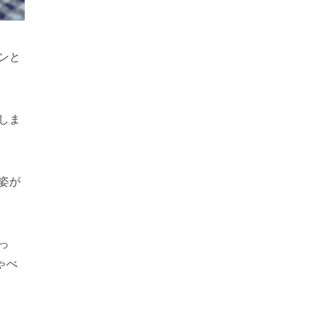
ンと
しま
姿が
っ
ゃべ