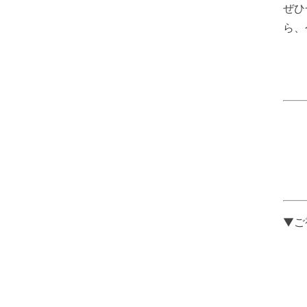
ぜひ
ら、
▼ご