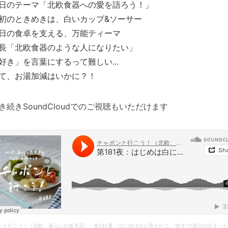
日のテーマ「北欧食器への愛を語ろう！」
初のときめきは、白いカップ&ソーサー
日の食卓を支える、万能ティーマ
長「北欧食器のような人になりたい」
好き」を言葉にするって難しい...
て、お湯加減はいかに？！
き続きSoundCloudでのご視聴もいただけます
ンと行こう！（北欧、暮らしの道具店）
·
第181夜：はじめは白に惹かれて。“好き”の原点が詰まった、北欧食器への愛を語ろう！（2025/04/2