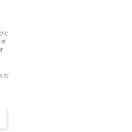
ひと
ャポ
す
くだ