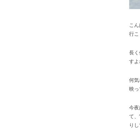
こん
行こ
長く
すよ
何気
映っ
今夜
て、
りし