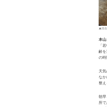
▲現
本山
「若
齢を
の時
天気
なか
整え
朝早
所で