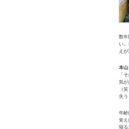
数年
い。
えが
本山
「そ
気が
（笑
失う
年齢
覚え
寝る