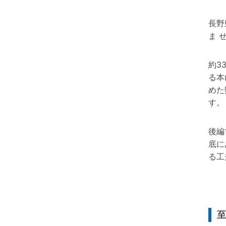
長野
ま 
約3
る本
めた
す。
後編
底に
る工
至