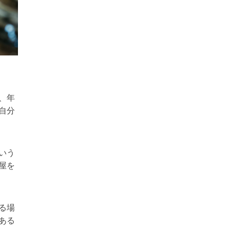
、年
自分
いう
屋を
る場
ある