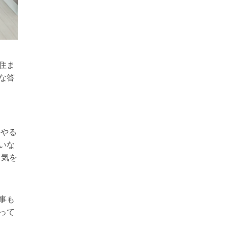
住ま
な答
もやる
いな
る気を
事も
って