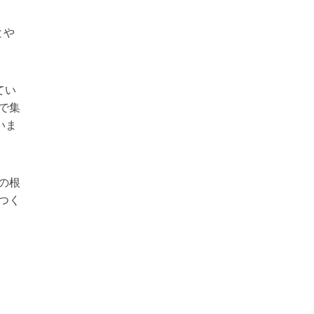
とや
てい
で集
いま
の根
つく