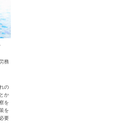
。
労務
れの
とか
察を
策を
必要