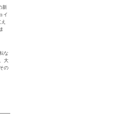
の新
ョイ
支え
ま
転な
、大
その