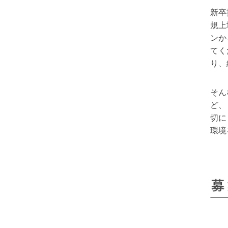
新卒
規上
ンか
てく
り、
そん
ど、
切に
環境