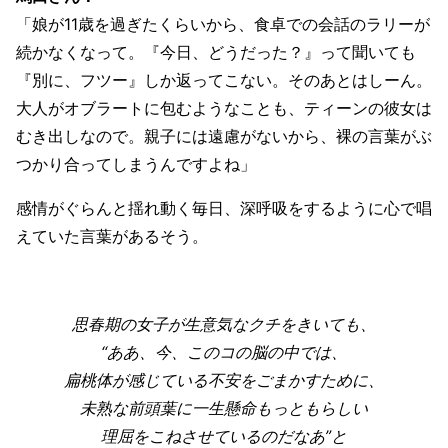
「娘が11歳を過ぎたくらいから、食卓での会話のラリーが
続かなくなって。『今日、どうだった？』って聞いても
『別に、フツー』しか返ってこない。そのあとはしーん。
大人がオブラートに包むようなことも、ティーンの彼女は
むき出しなので。親子には遠慮がないから、裸の言葉がぶ
つかり合ってしまうんですよね」
感情がぐらんと揺れ動く毎日、深呼吸をするように心で唱
えていた言葉があるそう。
思春期の女子が生意気なクチをきいても、
“ああ、今、このコの脳の中では、
扁桃体が感じている不安をごまかすために、
未熟な前頭葉に一生懸命もっともらしい
理屈をこねさせているのだなあ”と