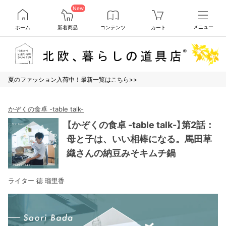
New
ホーム
新着商品
コンテンツ
カート
メニュー
夏のファッション入荷中！最新一覧はこちら>>
かぞくの食卓 -table talk-
【かぞくの食卓 -table talk-】第2話：
母と子は、いい相棒になる。馬田草
織さんの納豆みそキムチ鍋
ライター 徳 瑠里香