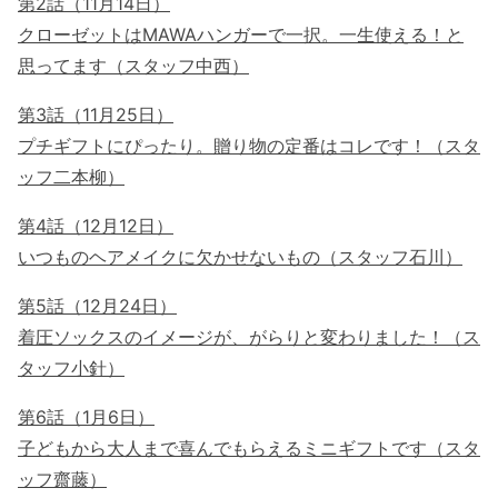
第2話（11月14日）
クローゼットはMAWAハンガーで一択。一生使える！と
思ってます（スタッフ中西）
第3話（11月25日）
プチギフトにぴったり。贈り物の定番はコレです！（スタ
ッフ二本柳）
第4話（12月12日）
いつものヘアメイクに欠かせないもの（スタッフ石川）
第5話（12月24日）
着圧ソックスのイメージが、がらりと変わりました！（ス
タッフ小針）
第6話（1月6日）
子どもから大人まで喜んでもらえるミニギフトです（スタ
ッフ齋藤）