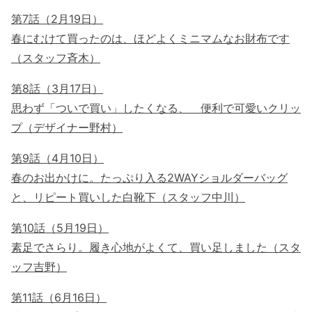
第7話（2月19日）
春にむけて買ったのは、ほどよくミニマムなお財布です
（スタッフ斉木）
第8話（3月17日）
思わず「ついで買い」したくなる、 便利で可愛いクリッ
プ（デザイナー野村）
第9話（4月10日）
春のお出かけに。たっぷり入る2WAYショルダーバッグ
と、リピート買いした白靴下（スタッフ中川）
第10話（5月19日）
素足でさらり。履き心地がよくて、買い足しました（スタ
ッフ吉野）
第11話（6月16日）