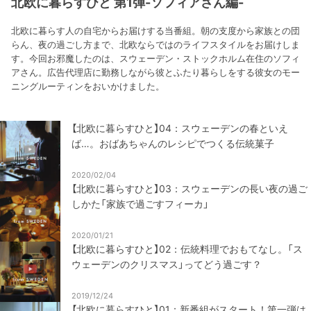
北欧に暮らすひと 第1弾-ソフィアさん編-
北欧に暮らす人の自宅からお届けする当番組。朝の支度から家族との団
らん、夜の過ごし方まで、北欧ならではのライフスタイルをお届けしま
す。今回お邪魔したのは、スウェーデン・ストックホルム在住のソフィ
アさん。広告代理店に勤務しながら彼とふたり暮らしをする彼女のモー
ニングルーティンをおいかけました。
【北欧に暮らすひと】04：スウェーデンの春といえ
ば…。おばあちゃんのレシピでつくる伝統菓子
2020/02/04
【北欧に暮らすひと】03：スウェーデンの長い夜の過ご
しかた「家族で過ごすフィーカ」
2020/01/21
【北欧に暮らすひと】02：伝統料理でおもてなし。「ス
ウェーデンのクリスマス」ってどう過ごす？
2019/12/24
【北欧に暮らすひと】01：新番組がスタート！第一弾は