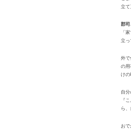
立て
郡司
「家
立っ
外で
の用
けの
自分
『こ
ら、
おで