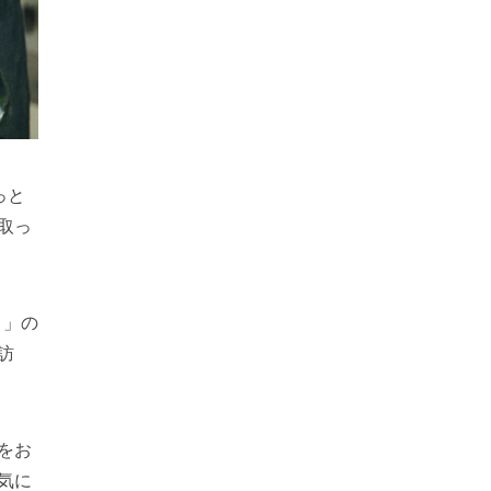
っと
取っ
）」の
訪
をお
気に