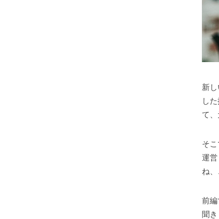
新し
した
て、
そこ
運営
ね、
前編
聞き