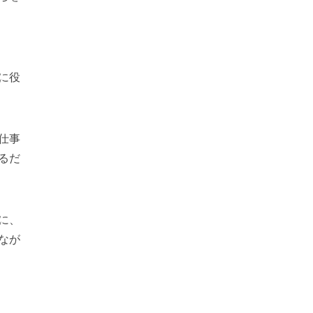
に役
仕事
るだ
に、
なが