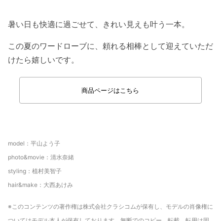
暑い日も快適に過ごせて、きれい見えも叶う一本。
この夏のワードローブに、頼れる相棒として迎えていただ
けたら嬉しいです。
商品ページはこちら
model：平山よう子
photo&movie：清水奈緒
styling：植村美智子
hair&make：大西あけみ
※このコンテンツの著作権は株式会社クラシコムが保有し、モデルの肖像権に
ついてはモデル本人が保有しております。無断でのコピー、転載、転用は固