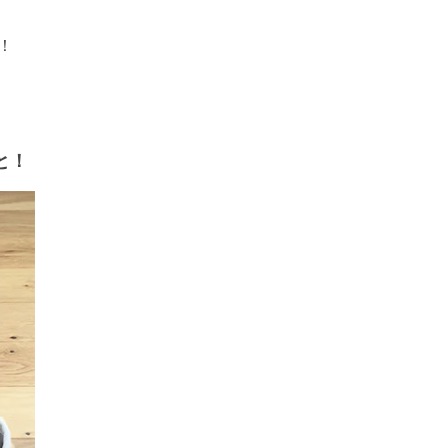
！
りと！