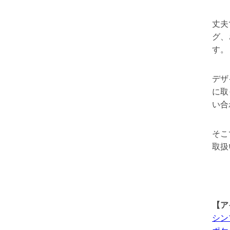
丈夫
グ、
す。
デザ
に取
い合
そこ
取扱
【ア
シン