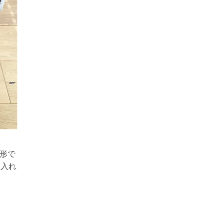
な形で
も入れ