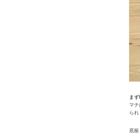
まずK
マチ
られ
底板