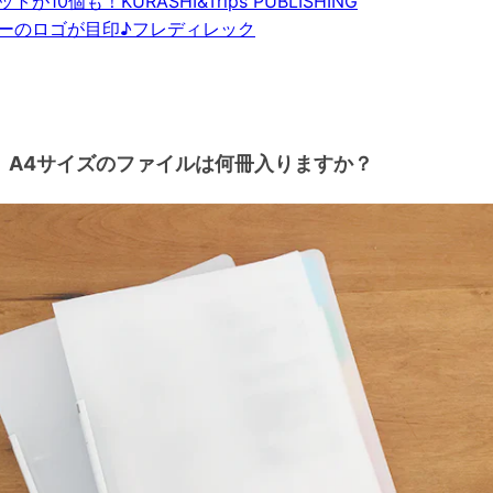
トが10個も！KURASHI&Trips PUBLISHING
ーのロゴが目印♪フレディレック
A4サイズのファイルは何冊入りますか？