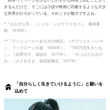
きるんだけど、そこには小説や映画に匹敵するような大き
な世界がひろがっている。それこそが魅力ですよね」
*『おおきな木』（シェル・シルヴァスタイン、篠崎書
林、1976年）
**『アンジュールーある犬の物語』（ガブリエル バンサ
ン、ブックローン出版、1986年）、『100万回生きたね
こ』（佐野洋子、講談社、1977年）、『やっぱりおおか
み』（ささきまき、福音館書店、1977年）
「自分らしく生きていけるように」と願いを
込めて