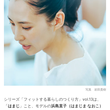
写真 岩田貴樹
シリーズ「フィットする暮らしのつくり方」vol.13は、
「
はまじ
」こと、モ
デルの
浜島直子（はまじま なおこ）