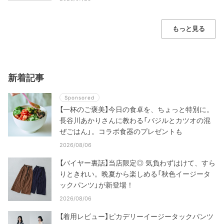
もっと見る
新着記事
Sponsored
【一杯のご褒美】今日の食卓を、ちょっと特別に。
長谷川あかりさんに教わる「バジルとカツオの混
ぜごはん」。コラボ食器のプレゼントも
2026/08/06
【バイヤー裏話】当店限定◎ 気負わずはけて、すら
りときれい。晩夏から楽しめる「秋色イージータ
ックパンツ」が新登場！
2026/08/06
【着用レビュー】ピカデリーイージータックパンツ