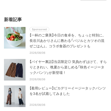
新着記事
Sponsored
【一杯のご褒美】今日の食卓を、ちょっと特別に。
長谷川あかりさんに教わる「バジルとカツオの混
ぜごはん」。コラボ食器のプレゼントも
2026/08/06
【バイヤー裏話】当店限定◎ 気負わずはけて、すら
りときれい。晩夏から楽しめる「秋色イージータ
ックパンツ」が新登場！
2026/08/06
【着用レビュー】ピカデリーイージータックパンツ
を3名が試着してみました
2026/08/06