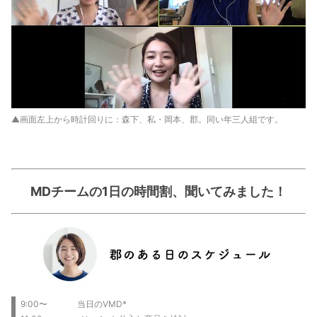
▲画面左上から時計回りに：森下、私・岡本、郡。同い年三人組です。
MDチームの1日の時間割、聞いてみました！
9:00〜 当日のVMD*