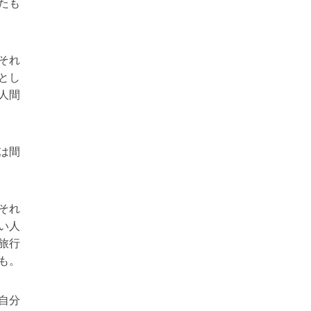
たも
それ
とし
人間
は間
それ
い人
旅行
も。
自分