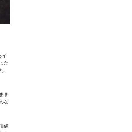
るイ
った
た、
まま
めな
価値