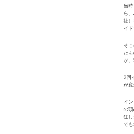
当時
ら、
社）
イド
そこ
たも
が、
2回
が変
イン
の頭
狂し
でも