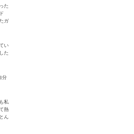
った
ド
たガ
てい
した
自分
も私
て熱
とん