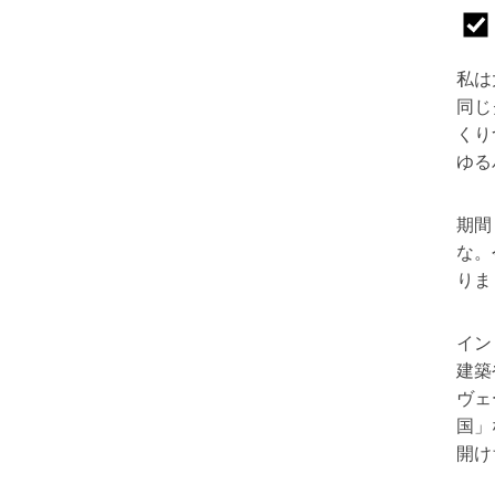
私は
同じ
くり
ゆる
期間
な。
りま
イン
建築
ヴェ
国」
開け