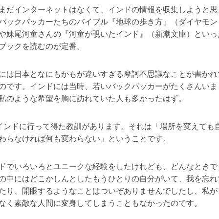
まだインターネットはなくて、インドの情報を収集しようと思
バックパッカーたちのバイブル『地球の歩き方』（ダイヤモン
や妹尾河童さんの『河童が覗いたインド』（新潮文庫）といっ
ブックを読むのが定番。
には日本となにもかもが違いすぎる摩訶不思議なことが書かれ
のです。インドには当時、若いバックパッカーがたくさんいま
私のような希望を胸に訪れていた人も多かったはず。
インドに行って得た教訓があります。それは「場所を変えても
わらなければ何も変わらない」ということです。
ドでいろいろとユニークな経験をしたけれども、どんなときで
の中にはどこかしんとしたもうひとりの自分がいて、我を忘れ
たり、開眼するようなことはついぞありませんでしたし、私が
なく素敵な人間に変身してしまうこともなかったのです。