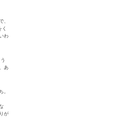
で、
をく
いわ
よう
、あ
ち。
な
りが