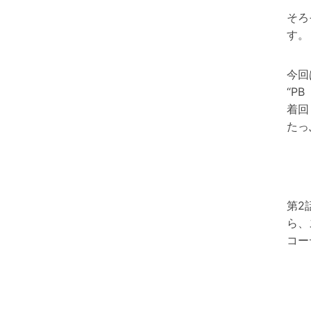
そろ
す。
今回
“P
着回
たっ
第2
ら、
コー