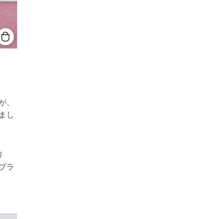
が、
まし
リ
プラ