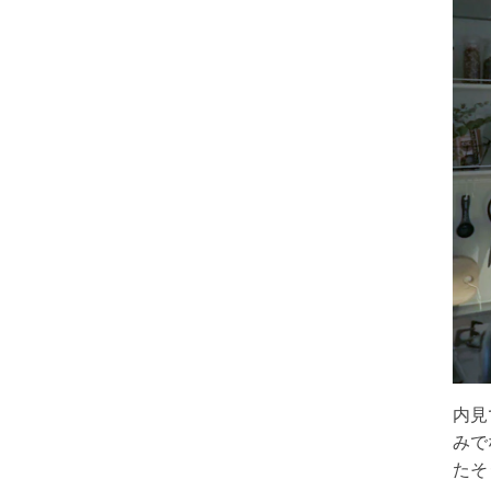
内見
みで
たそ