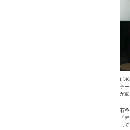
LD
テー
が重
石谷
「デ
して