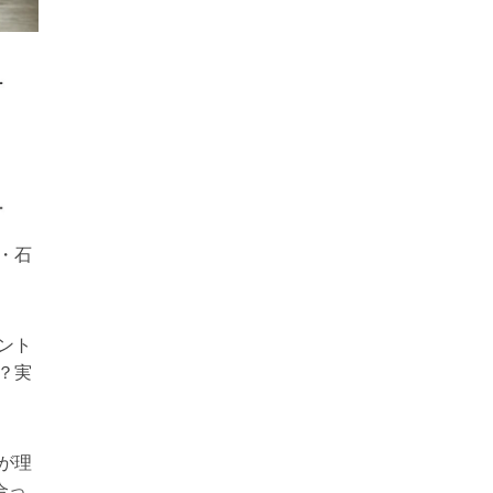
・石
ント
？実
が理
合っ