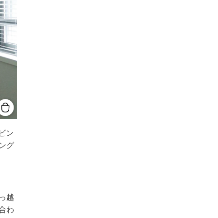
ビン
ング
っ越
合わ